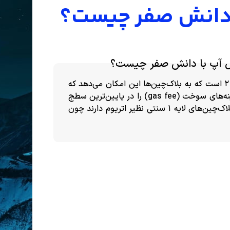
به زبان ساده، رول‌‌ آپ‌ ZK نوعی راه‌حل مقیاس‌بندی لایه 2 است که به بلاک‌چین‌ها این امکان می‌دهد که
تراکنش‌ها را سریع‌تر اعتبارسنجی کرده و در عین حال، هزینه‌های سوخت (gas fee) را در پایین‌ترین سطج
نگه دارند. رول‌آپ‌های زد.کی عملکرد بهتری در مقایسه با بلاک‌چین‌های لایه 1 سنتی نظیر اتریوم دارند چون