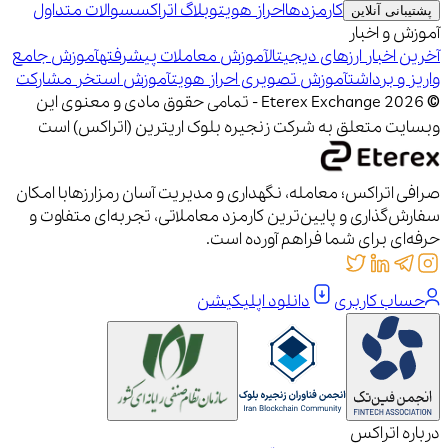
کارمزدها
احراز هویت
وبلاگ اتراکس
سوالات متداول
پشتیبانی آنلاین
آموزش و اخبار
آخرین اخبار ارزهای دیجیتال
آموزش معاملات پیشرفته
آموزش جامع
واریز و برداشت
آموزش تصویری احراز هویت
آموزش استخر مشارکت
© 2026 Eterex Exchange - تمامی حقوق مادی و معنوی این
وبسایت متعلق به شرکت زنجیره بلوک اریترین (اتراکس) است
صرافی اتراکس؛ معامله، نگهداری و مدیریت آسان رمزارزها
با امکان
سفارش‌گذاری و پایین‌ترین کارمزد معاملاتی، تجربه‌ای متفاوت و
حرفه‌ای برای شما فراهم آورده است.
حساب کاربری
دانلود اپلیکیشن
درباره اتراکس