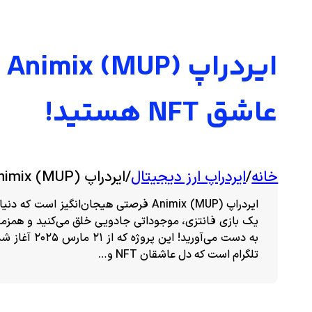
ای
عاشق NFT هستید!
خانه
/
ایردراپ ارز دیجیتال
/
ایردراپ (Animix (MUP برای شمایی که عاشق NFT هستید!
ایردراپ (Animix (MUP فرصتی هیجان‌انگیز اس
یک بازی فانتزی، موجوداتی جادویی خلق می‌کنید و همزمان
به دست می‌آور
تلگرام است که دل عاشقان NFT و…