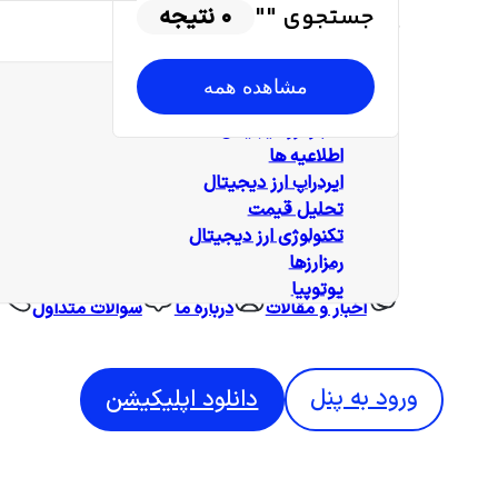
جستجوی "
"
0
نتیجه
دسته بندی‌ها
همه‌ مطالب
مشاهده همه
آموزش
اخبار ارز دیجیتال
اطلاعیه ها
ایردراپ ارز دیجیتال
تحلیل قیمت
تکنولوژی ارز دیجیتال
رمزارزها
یوتوپیا
اخبار و مقالات
درباره ما
سوالات متداول
ورود به پنل
دانلود اپلیکیشن