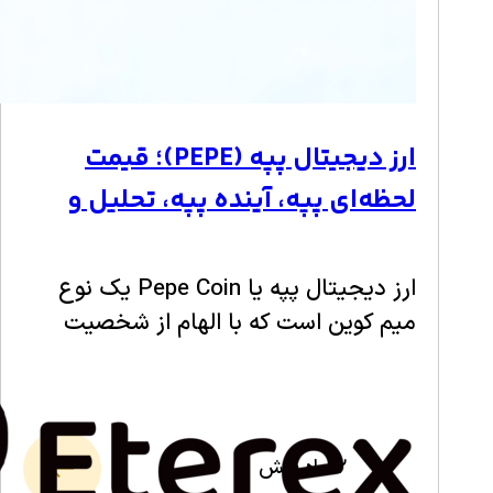
ارز دیجیتال پپه (PEPE)؛ قیمت
لحظه‌ای پپه، آینده پپه، تحلیل و
آموزش خرید پپه کوین
ارز دیجیتال پپه یا Pepe Coin یک نوع
میم کوین است که با الهام از شخصیت
محبوب اینترنتی به نام Pepe the Frog
ساخته شده است. Pepe the Frog یک…
2 ماه پیش