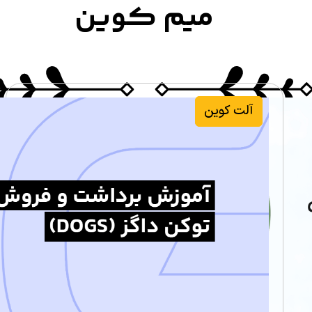
میم کوین
آلت کوین‌