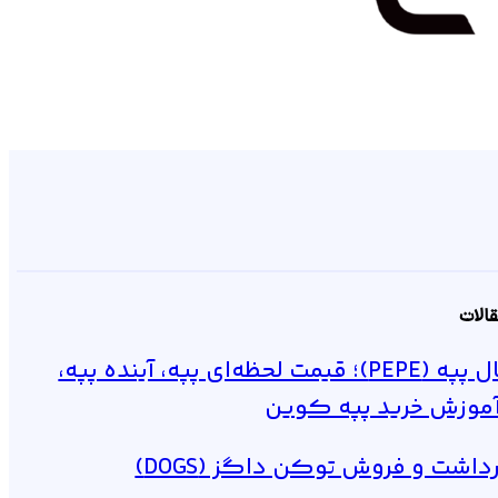
ram
ube
dIn
الات
ارز دیجیتال پپه (PEPE)؛ قیمت لحظه‌ای پپه، آینده پپه،
آموزش خرید پپه کوین
اشت و فروش توکن داگز (DOGS)