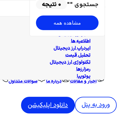
جستجوی "
"
0
نتیجه
دسته بندی‌ها
همه‌ مطالب
مشاهده همه
آموزش
اخبار ارز دیجیتال
اطلاعیه ها
ایردراپ ارز دیجیتال
تحلیل قیمت
تکنولوژی ارز دیجیتال
رمزارزها
یوتوپیا
اخبار و مقالات
درباره ما
سوالات متداول
ورود به پنل
دانلود اپلیکیشن