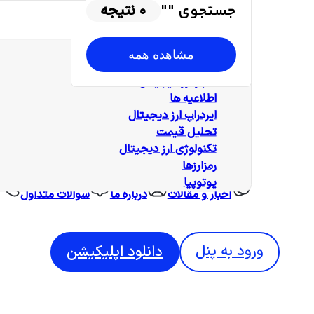
جستجوی "
"
0
نتیجه
دسته بندی‌ها
همه‌ مطالب
مشاهده همه
آموزش
اخبار ارز دیجیتال
اطلاعیه ها
ایردراپ ارز دیجیتال
تحلیل قیمت
تکنولوژی ارز دیجیتال
رمزارزها
یوتوپیا
اخبار و مقالات
درباره ما
سوالات متداول
ورود به پنل
دانلود اپلیکیشن