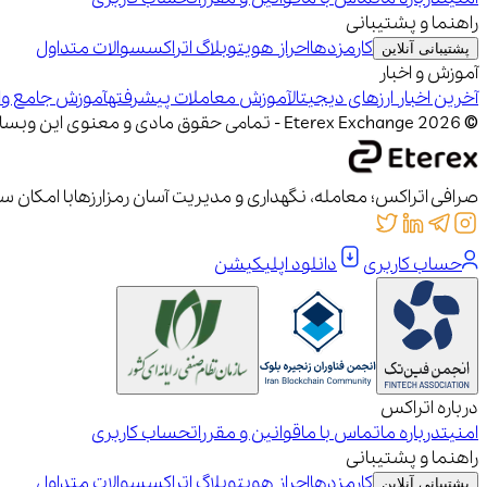
راهنما و پشتیبانی
کارمزدها
احراز هویت
وبلاگ اتراکس
سوالات متداول
پشتیبانی آنلاین
آموزش و اخبار
آخرین اخبار ارزهای دیجیتال
آموزش معاملات پیشرفته
آموزش جامع وار
© 2026 Eterex Exchange - تمامی حقوق مادی و معنوی این وبسایت متعلق به شرکت زنجیره بلوک اریترین (اتراکس) است
صرافی اتراکس؛ معامله، نگهداری و مدیریت آسان رمزارزها
با امکان س
حساب کاربری
دانلود اپلیکیشن
درباره اتراکس
امنیت
درباره ما
تماس با ما
قوانین و مقررات
حساب کاربری
راهنما و پشتیبانی
کارمزدها
احراز هویت
وبلاگ اتراکس
سوالات متداول
پشتیبانی آنلاین