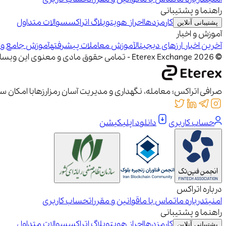
راهنما و پشتیبانی
کارمزدها
احراز هویت
وبلاگ اتراکس
سوالات متداول
پشتیبانی آنلاین
آموزش و اخبار
آخرین اخبار ارزهای دیجیتال
آموزش معاملات پیشرفته
آموزش جامع وار
© 2026 Eterex Exchange - تمامی حقوق مادی و معنوی این وبسایت متعلق به شرکت زنجیره بلوک اریترین (اتراکس) است
صرافی اتراکس؛ معامله، نگهداری و مدیریت آسان رمزارزها
با امکان س
حساب کاربری
دانلود اپلیکیشن
درباره اتراکس
امنیت
درباره ما
تماس با ما
قوانین و مقررات
حساب کاربری
راهنما و پشتیبانی
کارمزدها
احراز هویت
وبلاگ اتراکس
سوالات متداول
پشتیبانی آنلاین